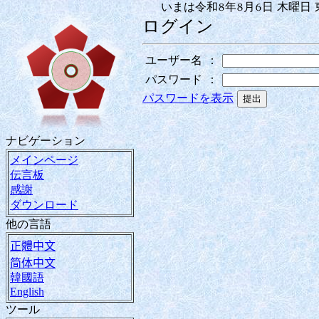
いまは令和8年8月6日 木曜日 東
ログイン
ユーザー名
：
パスワード
：
パスワードを表示
ナビゲーション
メインページ
伝言板
感謝
ダウンロード
他の言語
正體中文
简体中文
韓國語
English
ツール