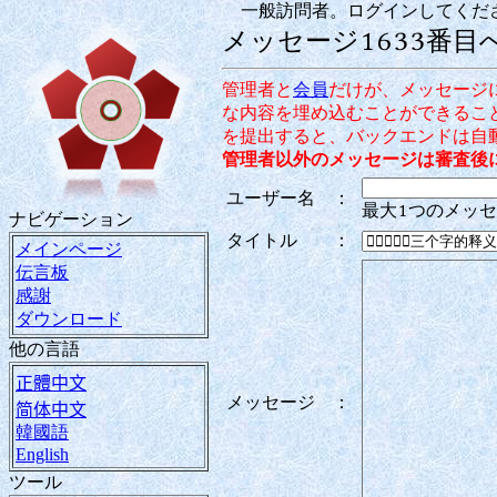
一般訪問者。ログインしてくだ
メッセージ1633番目
管理者と
会員
だけが、メッセージ
な内容を埋め込むことができるこ
を提出すると、バックエンドは自
管理者以外のメッセージは審査後
ユーザー名
：
最大1つのメッ
ナビゲーション
タイトル
：
メインページ
伝言板
感謝
ダウンロード
他の言語
正體中文
メッセージ
：
简体中文
韓國語
English
ツール