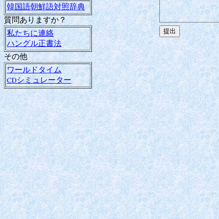
韓国語朝鮮語対照辞典
質問ありますか？
私たちに連絡
ハングル正書法
その他
ワールドタイム
CDシミュレーター