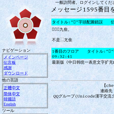
一般訪問者。ログインしてくだ
メッセージ1595番目
タイトル:“𲉨”字頭配圖錯誤 伝言
𲉨，⿺九隹。
不是⿺尢隹
ナビゲーション
1番目のフロア タイトル:“𲉨”
09:32:41
メインページ
最新版《中日韩统一表意文字扩充H [
伝言板
感謝
ダウンロード
他の言語
【che
正體中文
連絡先：
简体中文
QQグループ(Unicode漢字交
韓國語
English
ツール