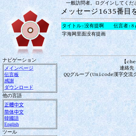
一般訪問者。ログインしてくだ
メッセージ1635番目
タイトル:没有提啊 伝言者:8
字海网里面没有提画
ナビゲーション
【che
連絡先：
メインページ
QQグループ(Unicode漢字交
伝言板
感謝
ダウンロード
他の言語
正體中文
简体中文
韓國語
English
ツール